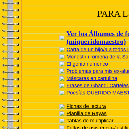
PARA
L
Ver los Álbumes de f
(miqueridomaestro)
Carta de un hijo/a a todos
Monestir i romeria de la Sa
El genio numérico
Problemas para mis ex-a
Máscaras en cartulina
Frases de Ghandi-Carteles
Poesías QUERIDO MAES
Fichas de lectura
Planilla de Rayas
Tablas de multiplicar
Faltas de asistencia-Justif