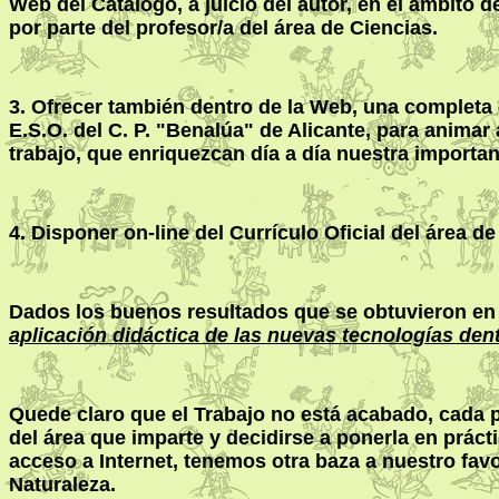
Web del Catálogo, a juicio del autor, en el ámbito
por parte del profesor/a del área de Ciencias.
3. Ofrecer también dentro de la Web, una completa 
E.S.O. del C. P. "Benalúa" de Alicante, para anima
trabajo, que enriquezcan día a día nuestra importan
4. Disponer on-line del Currículo Oficial del área d
Dados los buenos resultados que se obtuvieron en 
aplicación didáctica de las nuevas tecnologías den
Quede claro que el Trabajo no está acabado, cada p
del área que imparte y decidirse a ponerla en prác
acceso a Internet, tenemos otra baza a nuestro fav
Naturaleza.