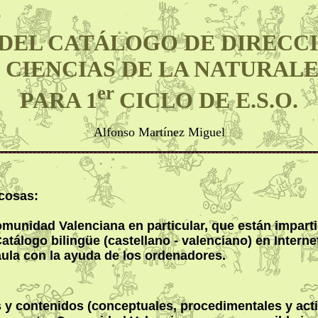
DEL CATÁLOGO DE DIRECC
 CIENCIAS DE LA NATURAL
er
PARA 1
CICLO DE E.S.O.
Alfonso Martínez Miguel
 cosas:
omunidad Valenciana en particular, que están impart
álogo bilingüe (castellano - valenciano) en Intern
aula con la ayuda de los ordenadores.
os y contenidos (conceptuales, procedimentales y act