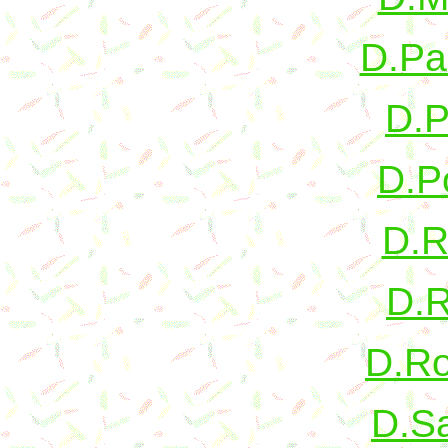
D.Pa
D.P
D.Po
D.R
D.R
D.Ro
D.S