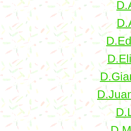
D.
D.
D.Ed
D.El
D.Gia
D.Juan
D.L
D.M