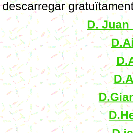
descarregar gratuïtament
D. Juan
D.A
D.
D.A
D.Gia
D.He