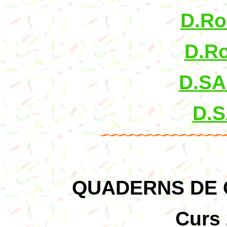
D.Ro
D.Ro
D.SA
D.S
QUADERNS DE 
Curs