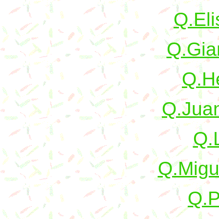
Q.Eli
Q.Gia
Q.He
Q.Juan
Q.L
Q.Migu
Q.P