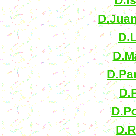
D.i
D.Juan
D.L
D.M
D.Pa
D.
D.Po
D.R