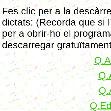
Fes clic per a la descàr
dictats: (Recorda que si 
per a obrir-ho el progra
descarregar gratuïtament
Q.A
Q.
Q.
Q.Ed