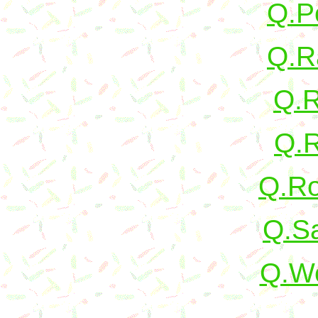
Q.Po
Q.R
Q.R
Q.R
Q.Ro
Q.S
Q.We