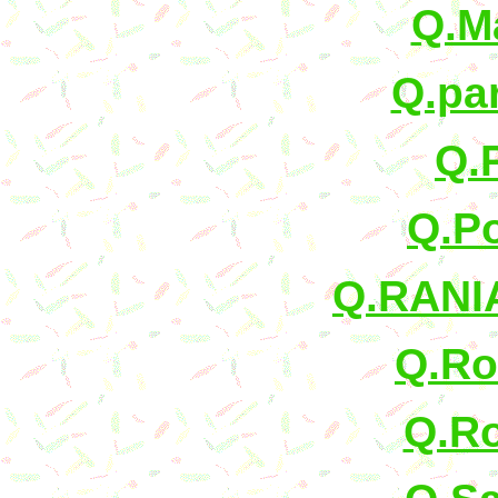
Q.M
Q.pa
Q.
Q.Po
Q.RANI
Q.Ro
Q.Ro