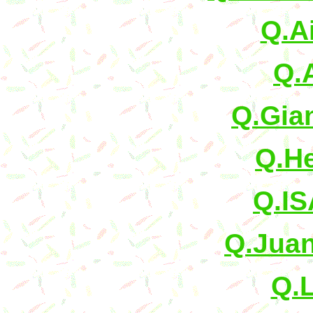
Q.A
Q.
Q.Gia
Q.He
Q.IS
Q.Jua
Q.L