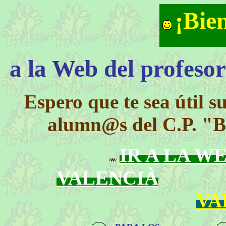
¡Bie
a la Web del profeso
Espero que te sea útil s
alumn@s del C.P. "B
IR A LA W
VALENCIÀ
VA