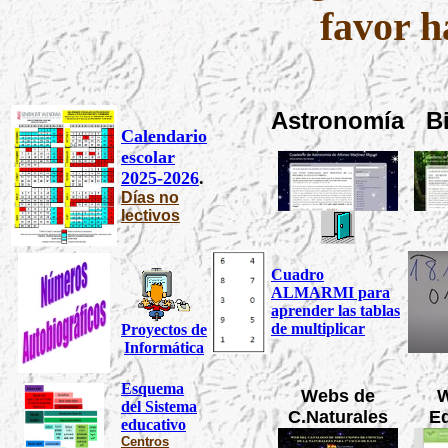
favor h
Astronomía
B
Calendario
escolar
2025-2026
.
Días no
lectivos
Cuadro
ALMARMI para
aprender las tablas
de multiplicar
Proyectos de
Informática
Esquema
Webs de
W
del Sistema
C.Naturales
E
educativo
Centros